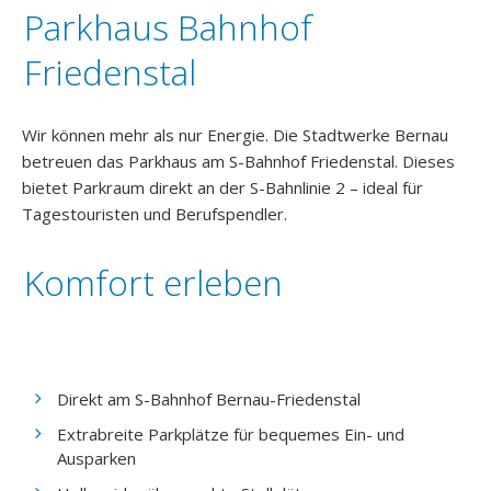
Parkhaus Bahnhof
Graustufen
Friedenstal
Großer Mauszeiger
Lesehilfe
Wir können mehr als nur Energie. Die Stadtwerke Bernau
betreuen das Parkhaus am S-Bahnhof Friedenstal. Dieses
Links unterstreichen
bietet Parkraum direkt an der S-Bahnlinie 2 – ideal für
Tagestouristen und Berufspendler.
Animationen ausschalten
Komfort erleben
Direkt am S-Bahnhof Bernau-Friedenstal
Extrabreite Parkplätze für bequemes Ein- und
Ausparken