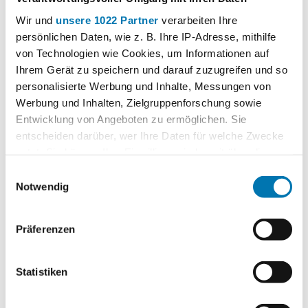
Bearbeitungsentgelts von 10,00 EUR entrichtet
werden.
Wir und
unsere 1022 Partner
verarbeiten Ihre
persönlichen Daten, wie z. B. Ihre IP-Adresse, mithilfe
von Technologien wie Cookies, um Informationen auf
Ihrem Gerät zu speichern und darauf zuzugreifen und so
personalisierte Werbung und Inhalte, Messungen von
Werbung und Inhalten, Zielgruppenforschung sowie
Preise für Dauerparker
Entwicklung von Angeboten zu ermöglichen. Sie
entscheiden darüber, wer Ihre Daten für welche Zwecke
nutzt. Sie können Ihre Einwilligung jederzeit über die
Cookie-Erklärung oder durch Klicken auf das Privacy
Stellplatz
Preis
Einwilligungsauswahl
Trigger Symbol ändern oder widerrufen
Notwendig
Wenn Sie es erlauben, würden wir auch gerne:
Präferenzen
Jahreskarte mit jährlicher Lastschrift
275,00
Informationen über Ihre geografische Lage erfassen,
(Mindestlaufzeit 12 Monate)
EUR
welche bis auf einige Meter genau sein können
Ihr Gerät durch aktives Scannen nach bestimmten
Statistiken
Monatskarte mit monatlicher
Merkmalen (Fingerprinting) identifizieren
25,00
Lastschrift (Mindestlaufzeit 3
Erfahren Sie mehr darüber, wie Ihre persönlichen Daten