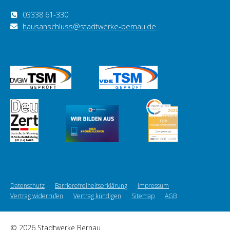
03338 61-330
hausanschluss@stadtwerke-bernau.de
Datenschutz
Barrierefreiheitserklärung
Impressum
Vertrag widerrufen
Vertrag kündigen
Sitemap
AGB
© 2026 Stadtwerke Bernau