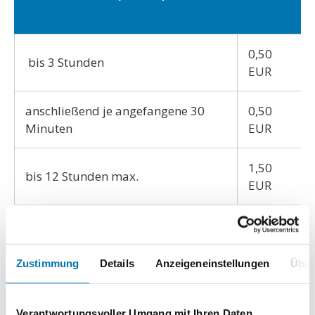
0,50
bis 3 Stunden
EUR
anschließend je angefangene 30
0,50
Minuten
EUR
1,50
bis 12 Stunden max.
EUR
6,00
bis 24 Stunden max.
EUR
Zustimmung
Details
Anzeigeneinstellungen
Über
* Bei Verlust des Tickets muss der
Tageshöchstpreis zzgl. eines
Verantwortungsvoller Umgang mit Ihren Daten