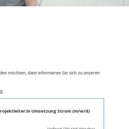
Zeilenabstand verkleinern
Graustufen
Großer Mauszeiger
Lesehilfe
Links unterstreichen
Animationen ausschalten
en möchten, dann informieren Sie sich zu unseren
g.
rojektleiter:in Umsetzung Strom (m/w/d)
Vollzeit (39 Std./Woche)