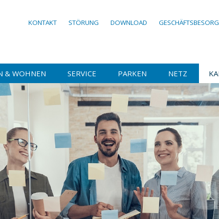
KONTAKT
STÖRUNG
DOWNLOAD
GESCHÄFTSBESOR
N & WOHNEN
SERVICE
PARKEN
NETZ
KA