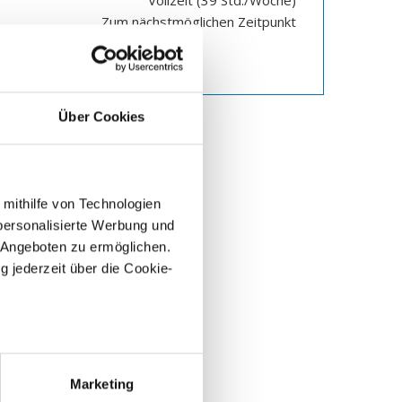
Zum nächstmöglichen Zeitpunkt
um Stellenangebot
Über Cookies
 mithilfe von Technologien
personalisierte Werbung und
 Angeboten zu ermöglichen.
g jederzeit über die Cookie-
sein können
ehr willkommen
ren
Marketing