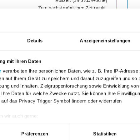
Zum nächstmöglichen Zeitpunkt
Zum Stellenangebot
Z
Details
Anzeigeneinstellungen
Sachbearbeiter/-in
Widerspruchsbearbeitung (m/w/d)
g mit Ihren Daten
r
verarbeiten Ihre persönlichen Daten, wie z. B. Ihre IP-Adresse,
Vollzeit (39 Std./Woche)
en auf Ihrem Gerät zu speichern und darauf zuzugreifen und so 
Zum nächstmöglichen Zeitpunkt
ung und Inhalten, Zielgruppenforschung sowie Entwicklung von
 Ihre Daten für welche Zwecke nutzt. Sie können Ihre Einwilligun
Zum Stellenangebot
 auf das Privacy Trigger Symbol ändern oder widerrufen
n wir auch gerne:
geografische Lage erfassen, welche bis auf einige Meter genau 
itiativbewerbungen sind weiterhin s
Scannen nach bestimmten Merkmalen (Fingerprinting) identifizie
Präferenzen
Statistiken