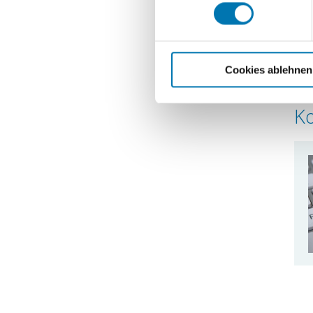
Erfahren Sie mehr darüber, w
Bew
Einzelheiten
fest.
Mit
bie
Wir verwenden Cookies, um I
und die Zugriffe auf unsere
Cookies ablehnen
Ihr
Webseite an unsere Partner f
möglicherweise mit weiteren
K
der Dienste gesammelt haben.
können Ihre Einwilligung jede