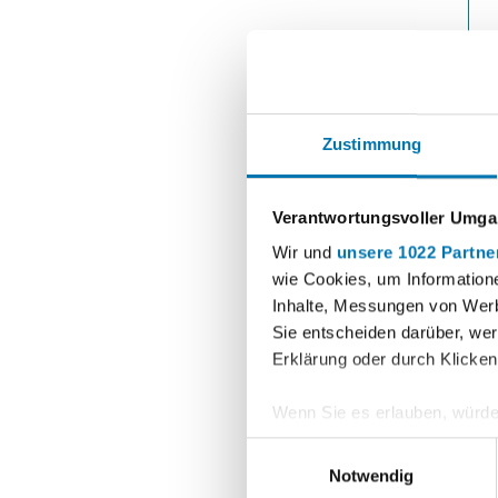
Zustimmung
Verantwortungsvoller Umgan
Wir und
unsere 1022 Partne
wie Cookies, um Information
Inhalte, Messungen von Werb
Sie entscheiden darüber, wer
Erklärung oder durch Klicken
Wenn Sie es erlauben, würde
Informationen über Ihre 
In
Einwilligungsauswahl
Ihr Gerät durch aktives 
Notwendig