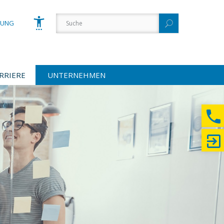
GUNG
RRIERE
UNTERNEHMEN
Schrift vergrößern
Schrift verkleinern
Wortabstand vergrößern
Wortabstand verkleinern
Zeilenabstand vergrößern