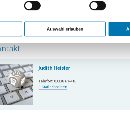
ie Ihre persönlichen Daten verarbeitet werden, und legen Sie I
erben Sie sich einfach initiativ bei uns. Wir sind stets auf der Su
arbeiterinnen und Mitarbeitern. Um die vielfältigen und dynamis
ten wir für unterschiedliche Funktionen und Bereiche eine Vielzah
nhalte und Anzeigen zu personalisieren, Funktionen für soziale
 Webseite zu analysieren. Außerdem geben wir Informationen zu 
Auswahl erlauben
A
e Ansprechpartnerin zum Thema Karriere ist Judith Heisler. Sie nim
ür soziale Medien, Werbung und Analysen weiter. Unsere Partne
 Daten zusammen, die Sie ihnen bereitgestellt haben oder die s
ontakt
 Wenn Sie damit einverstanden sind, dann bestätigen Sie mit „
rzeit in unserer
Datenschutzerklärung
widerrufen.
Judith Heisler
Telefon:
03338 61-410
E-Mail schreiben