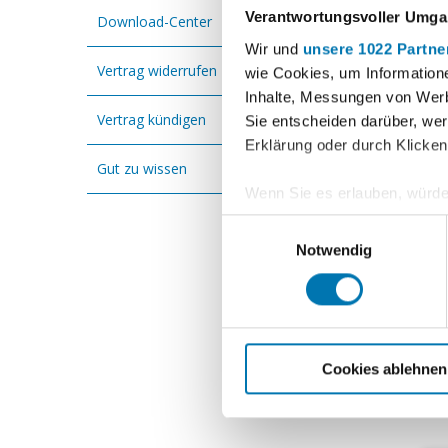
Str
Verantwortungsvoller Umgan
Download-Center
Wir und
unsere 1022 Partne
PLZ
Vertrag widerrufen
wie Cookies, um Information
Inhalte, Messungen von Werb
Tel
Vertrag kündigen
Sie entscheiden darüber, wer
Erklärung oder durch Klicken
Gut zu wissen
E-M
Wenn Sie es erlauben, würde
Informationen über Ihre 
Einwilligungsauswahl
Me
Ihr Gerät durch aktives 
Notwendig
Erfahren Sie mehr darüber, w
Einzelheiten
fest.
Cod
Wir verwenden Cookies, um I
und die Zugriffe auf unsere
Cookies ablehnen
Webseite an unsere Partner f
möglicherweise mit weiteren
der Dienste gesammelt haben.