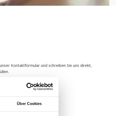
Zeilenabstand verkleinern
Graustufen
Großer Mauszeiger
Lesehilfe
Links unterstreichen
Animationen ausschalten
unser Kontaktformular und schreiben Sie uns direkt,
üllen.
Über Cookies