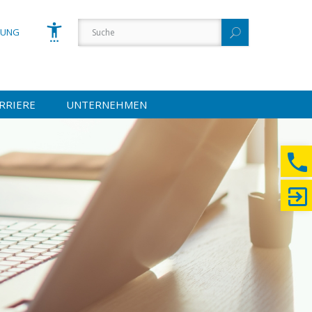
GUNG
RRIERE
UNTERNEHMEN
Schrift vergrößern
Schrift verkleinern
Wortabstand vergrößern
Wortabstand verkleinern
Zeilenabstand vergrößern