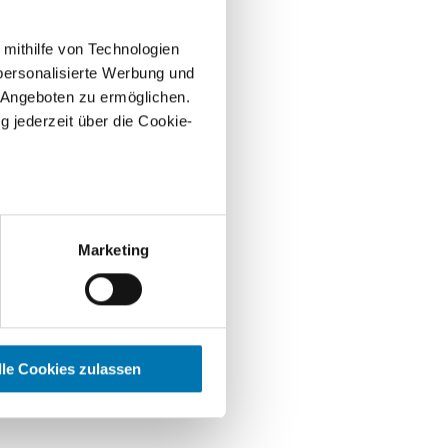
 mithilfe von Technologien
personalisierte Werbung und
 Angeboten zu ermöglichen.
g jederzeit über die Cookie-
sein können
ren
Marketing
hre Präferenzen im
Abschnitt
 Medien anbieten zu können
Ihrer Verwendung unserer
lle Cookies zulassen
r führen diese Informationen
ie im Rahmen Ihrer Nutzung
Alle Cookies zulassen“. Sie