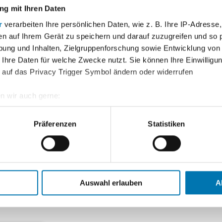
aße, Hausnr.
*
g mit Ihren Daten
r
verarbeiten Ihre persönlichen Daten, wie z. B. Ihre IP-Adresse,
, Ort
*
en auf Ihrem Gerät zu speichern und darauf zuzugreifen und so 
ung und Inhalten, Zielgruppenforschung sowie Entwicklung von
efon
 Ihre Daten für welche Zwecke nutzt. Sie können Ihre Einwilligun
 auf das Privacy Trigger Symbol ändern oder widerrufen
ail
*
n wir auch gerne:
geografische Lage erfassen, welche bis auf einige Meter genau 
ssage
*
Scannen nach bestimmten Merkmalen (Fingerprinting) identifizie
Präferenzen
Statistiken
ie Ihre persönlichen Daten verarbeitet werden, und legen Sie I
e aus dem Bild eingeben
*
nhalte und Anzeigen zu personalisieren, Funktionen für soziale
 Webseite zu analysieren. Außerdem geben wir Informationen zu 
Auswahl erlauben
A
Friendly Captcha
ür soziale Medien, Werbung und Analysen weiter. Unsere Partne
 Daten zusammen, die Sie ihnen bereitgestellt haben oder die s
 Wenn Sie damit einverstanden sind, dann bestätigen Sie mit „