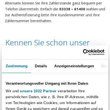
Alternativ können Sie Ihre Zählerstände ganz bequem per
Telefon übermitteln. Einfach die
03338 – 61400
wählen und
zur Authentifizierung bitte Ihre Kundennummer und Ihre
Zählernummer bereithalten.
Kennen Sie schon unser
Kundenportal?
Zustimmung
Details
Anzeigeneinstellungen
Über
Auch hier können Sie als Stadtwerke Kunde Ihren
Zählerstand übermitteln und es warten noch mehr
Funktionen:
Verantwortungsvoller Umgang mit Ihren Daten
Abschlag anpassen
Wir und
unsere 1022 Partner
verarbeiten Ihre
Bankdatenänderung
persönlichen Daten, wie z. B. Ihre IP-Adresse, mithilfe
von Technologien wie Cookies, um Informationen auf
Online-Rechnungen
Ihrem Gerät zu speichern und darauf zuzugreifen und so