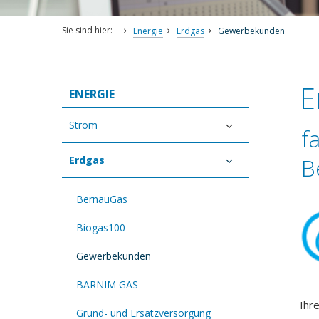
Sie sind hier:
Energie
Erdgas
Gewerbekunden
E
ENERGIE
Strom
f
B
Erdgas
BernauGas
Biogas100
Gewerbekunden
BARNIM GAS
Ihr
Grund- und Ersatzversorgung