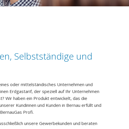
Zeilenabstand verkleinern
Graustufen
Großer Mauszeiger
Lesehilfe
en, Selbstständige und
Links unterstreichen
Animationen ausschalten
leines oder mittelständisches Unternehmen und
inen Erdgastarif, der speziell auf Ihr Unternehmen
t? Wir haben ein Produkt entwickelt, das die
nserer Kundinnen und Kunden in Bernau erfüllt und
: BernauGas Profi.
ausschließlich unsere Gewerbekunden und beraten