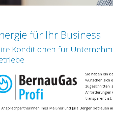
nergie für Ihr Business
aire Konditionen für Unternehm
etriebe
Sie haben ein k
wünschen sich e
zugeschnitten is
Anforderungen u
transparent ist
e Ansprechpartnerinnen Ines Meißner und Julia Berger betreuen 