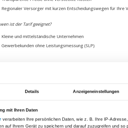
Regionaler Versorger mit kurzen Entscheidungswegen für Ihre 
wen ist der Tarif geeignet?
Kleine und mittelständische Unternehmen
Gewerbekunden ohne Leistungsmessung (SLP)
nser Preis am Beispiel eines 100.000 kWh Jahresverbrauchs (ne
Details
Anzeigeneinstellungen
nergielieferpreis inkl. CO
-Kosten
4
2
g mit Ihren Daten
r
verarbeiten Ihre persönlichen Daten, wie z. B. Ihre IP-Adresse,
nergiegrundpreis
6
en auf Ihrem Gerät zu speichern und darauf zuzugreifen und so 