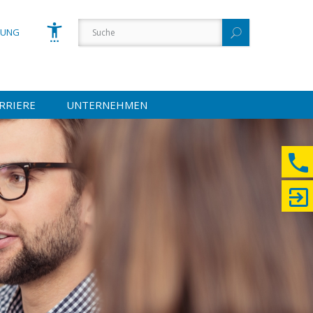
GUNG
RRIERE
UNTERNEHMEN
Schrift vergrößern
Schrift verkleinern
Wortabstand vergrößern
Wortabstand verkleinern
Zeilenabstand vergrößern