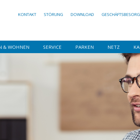
KONTAKT
STÖRUNG
DOWNLOAD
GESCHÄFTSBESOR
N & WOHNEN
SERVICE
PARKEN
NETZ
KA