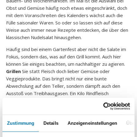
Bauern- und Wochenmärkten. Im Mai ist die Auswahl bei
Obst und Gemüse häufig noch etwas eingeschränkt, doch
mit dem Voranschreiten des Kalenders wächst auch die
Fülle saisonaler Waren. So oder so lassen sich auf diese
Weise auch immer neue Rezepte entdecken, die über den
klassischen Nudelsalat hinausgehen.
Häufig sind bei einem Gartenfest aber nicht die Salate im
Fokus, sondern das, was auf den Grill kommt. Auch hier
können Sie einiges beachten, um nachhaltiger zu agieren.
Grillen
Sie statt Fleisch doch lieber Gemüse oder
Veggieprodukte. Das bringt nicht nur eine bunte
Abwechslung auf den Teller, sondern dämpft auch den
Ausstoß von Treibhausgasen. Ein Kilo Rindfleisch
verursacht beispielsweise genauso viel, wie 19 Kilo
Gemüse. Sollten Sie dennoch nicht auf Fleisch verzichten
wollen, achten Sie auf Haltungsform und Bio-Qualität. Egal
für was Sie sich entscheiden, nutzen Sie beim Grillen keine
Zustimmung
Details
Anzeigeneinstellungen
Über
Alufolie. Greifen Sie stattdessen zu Backpapier,